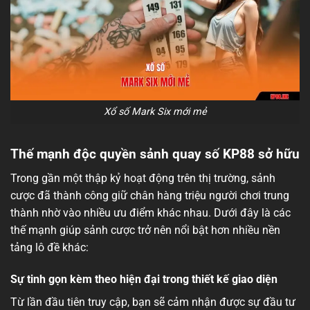
Xổ số Mark Six mới mẻ
Thế mạnh độc quyền sảnh quay số KP88 sở hữu
Trong gần một thập kỷ hoạt động trên thị trường, sảnh
cược đã thành công giữ chân hàng triệu người chơi trung
thành nhờ vào nhiều ưu điểm khác nhau. Dưới đây là các
thế mạnh giúp sảnh cược trở nên nổi bật hơn nhiều nền
tảng lô đề khác:
Sự tinh gọn kèm theo hiện đại trong thiết kế giao diện
Từ lần đầu tiên truy cập, bạn sẽ cảm nhận được sự đầu tư