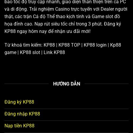
bảo tốc độ truy cập nhanh, giao diện thân thiện trên cả PC
và di động. Trải nghiệm Casino trực tuyến với Dealer người
thật, các trận Cá độ Thể thao kịch tính và Game slot đồ
họa đỉnh cao. Nạp rút siêu tốc chỉ trong 3 phút. Đăng ký
KP88 ngay hôm nay để nhận ưu đãi mới!
Từ khoá tìm kiếm: KP88 | KP88 TOP | KP88 login | Kp88
game | KP88 slot | Link KP88
HƯỚNG DẪN
Đăng ký KP88
Đăng nhập KP88
Nạp tiền KP88