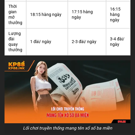
Thời
16:15
gian
17:15 hàng
18:15 hàng ngày
hàng
mở
ngày
ngày
thưởng
Lượng
đài
3-4 đài/
1 đài/ ngày
2-3 đài/ ngày
quay
ngày
thưởng
Lối chơi truyền thống mang tên xổ số ba miền